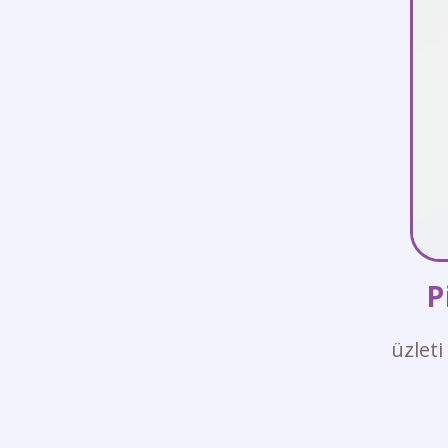
P
üzlet