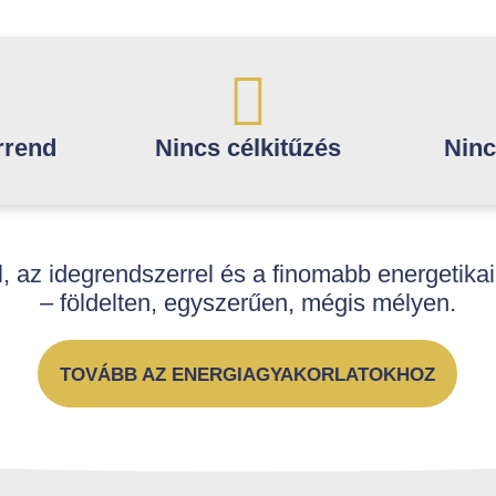
rrend
Nincs célkitűzés
Ninc
el, az idegrendszerrel és a finomabb energetika
– földelten, egyszerűen, mégis mélyen.
TOVÁBB AZ ENERGIAGYAKORLATOKHOZ