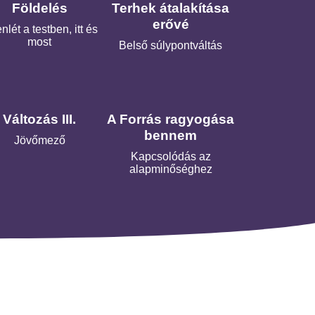
Földelés
Terhek átalakítása
erővé
nlét a testben, itt és
most
Belső súlypontváltás
Változás III.
A Forrás ragyogása
bennem
Jövőmező
Kapcsolódás az
alapminőséghez