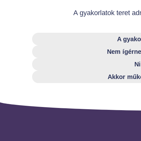
A gyakorlatok teret ad
A gyakor
Nem ígérne
Ni
Akkor műkö