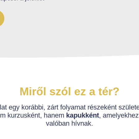
Miről szól ez a tér?
at egy korábbi, zárt folyamat részeként szület
em kurzusként, hanem
kapukként
, amelyekhez
valóban hívnak.