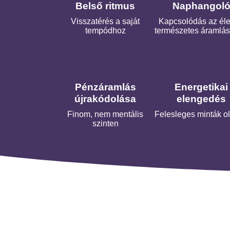
Belső ritmus
Naphangol
Visszatérés a saját
Kapcsolódás az éle
tempódhoz
természetes áramlá
Pénzáramlás
Energetikai
újrakódolása
elengedés
Finom, nem mentális
Felesleges minták o
szinten