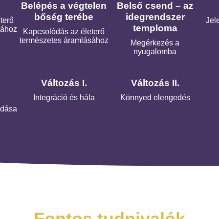
ó
Belépés a végtelen
Belső csend – az
bőség terébe
idegrendszer
terő
Jele
temploma
sához
Kapcsolódás az életerő
természetes áramlásához
Megérkezés a
nyugalomba
Változás I.
Változás II.
Integráció és hála
Könnyed elengedés
ldása
Fontos tudnivalók