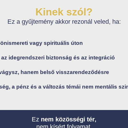
Kinek szól?
Ez a gyűjtemény akkor rezonál veled, ha:
önismereti vagy spirituális úton
az idegrendszeri biztonság és az integráció
a vágysz, hanem belső visszarendeződésre
ség, a pénz és a változás témái nem mentális szi
Ez
nem közösségi tér,
nem kísért folyamat,