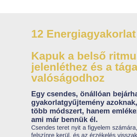
12 Energiagyakorlat
Kapuk a belső ritmus
jelenléthez és a tág
valóságodhoz
Egy csendes, önállóan bejárh
gyakorlatgyűjtemény azoknak,
több módszert, hanem emlékez
ami már bennük él.
Csendes teret nyit a figyelem számára,
felszínre kerül, és az érzékelés visszak