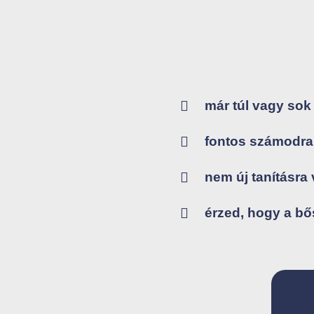
már túl vagy sok 
fontos számodra 
nem új tanításr
érzed, hogy a bő