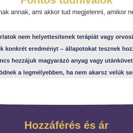
nak annak, ami akkor tud megjelenni, amikor n
latok nem helyettesítenek terápiát vagy orvosi
k konkrét eredményt – állapotokat tesznek hoz
ncs hozzájuk magyarázó anyag vagy utánköve
dnek a legmélyebben, ha nem akarsz velük se
Hozzáférés és ár