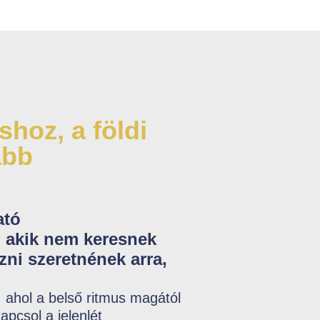
hoz, a földi
abb
ató
 akik nem keresnek
ni szeretnének arra,
 ahol a belső ritmus magától
apcsol a jelenlét