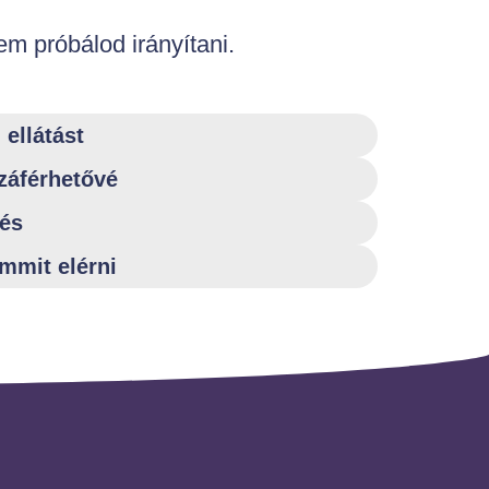
em próbálod irányítani.
 ellátást
záférhetővé
tés
mmit elérni