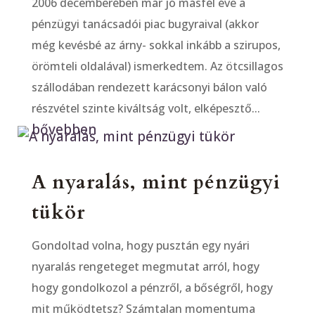
2006 decemberében már jó másfél éve a
pénzügyi tanácsadói piac bugyraival (akkor
még kevésbé az árny- sokkal inkább a szirupos,
örömteli oldalával) ismerkedtem. Az ötcsillagos
szállodában rendezett karácsonyi bálon való
részvétel szinte kiváltság volt, elképesztő...
bővebben
A nyaralás, mint pénzügyi
tükör
Gondoltad volna, hogy pusztán egy nyári
nyaralás rengeteget megmutat arról, hogy
hogy gondolkozol a pénzről, a bőségről, hogy
mit működtetsz? Számtalan momentuma