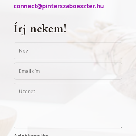
connect@pinterszaboeszter.hu
Írj nekem!