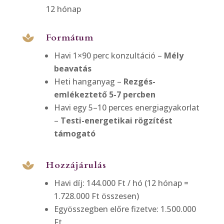
12 hónap
Formátum

Havi 1×90 perc konzultáció –
M
ély
beavatás
Heti hanganyag –
R
ezgés-
emlékeztető 5-7 percben
Havi egy 5–10 perces energiagyakorlat
–
Testi-energetikai rögzítést
támogató
Hozzájárulás

Havi díj: 144.000 Ft / hó (12 hónap =
1.728.000 Ft összesen)
Egyösszegben előre fizetve: 1.500.000
Ft