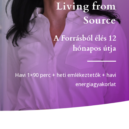
Living from
Source
A Forrásból élés 12
hónapos útja
Havi 1×90 perc + heti emlékeztetők + havi
energiagyakorlat