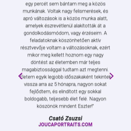
egy percét sem bántam meg a közös
munkának. Voltak nagy felismerések, és
apró változások is a közös munka alatt,
amelyek észrevétlenül alakították át a
gondolkodásmódom, vagy érzéseim. A
feladatoknak köszönhetően aktív
résztvevője voltam a változásoknak, ezért
mikor meg kellett hoznom egy nagy
döntést az életemben már teljes
magabiztossággal tudtam azt megtenni.
Életem egyik legjobb időszakaként tekintek
vissza arra az 5 hónapra, nagyon sokat
fejlődtem, és elindított egy sokkal
boldogabb, teljesebb élet felé. Nagyon
köszönök mindent Eszter!”
Csató Zsuzsi
JOUCAPORTRAITS.COM