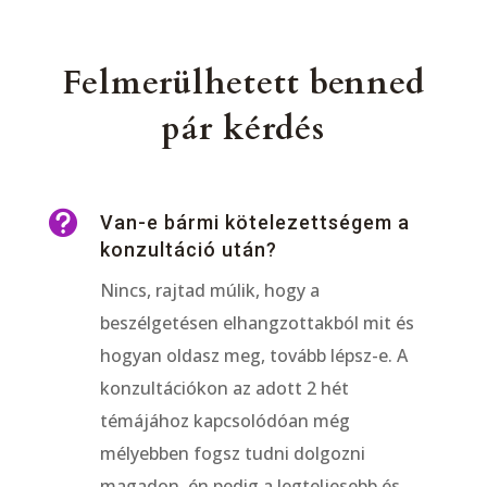
Felmerülhetett benned
pár kérdés

Van-e bármi kötelezettségem a
konzultáció után?
Nincs, rajtad múlik, hogy a
beszélgetésen elhangzottakból mit és
hogyan oldasz meg, tovább lépsz-e. A
konzultációkon az adott 2 hét
témájához kapcsolódóan még
mélyebben fogsz tudni dolgozni
magadon, én pedig a legteljesebb és