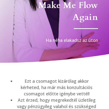
Make Me Flow
Again
Ha néha elakadsz az úton
Ezt a csomagot kizárólag akkor
kérheted, ha már más konzultációs
csomagot előtte igénybe vettél!
Azt érzed, hogy megrekedtél üzletileg
vagy pénzügyileg valahol és szükséged