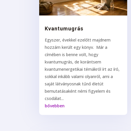
Kvantumugrás
Egyszer, évekkel ezelőtt majdnem
hozzám került egy könyv. Már a
címében is benne volt, hogy
kvantumugrás, de korántsem
kvantumenergetikai témákról írt az író,
sokkal inkább valami olyanról, ami a
saját látványosnak tűnő életút
bemutatásaként némi figyelem és
csodálat...
bővebben