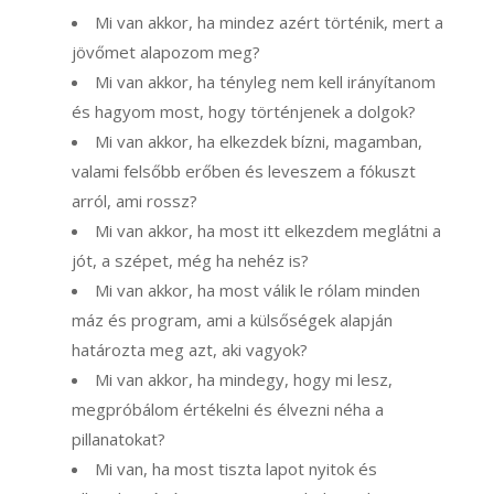
Mi van akkor, ha mindez azért történik, mert a
jövőmet alapozom meg?
Mi van akkor, ha tényleg nem kell irányítanom
és hagyom most, hogy történjenek a dolgok?
Mi van akkor, ha elkezdek bízni, magamban,
valami felsőbb erőben és leveszem a fókuszt
arról, ami rossz?
Mi van akkor, ha most itt elkezdem meglátni a
jót, a szépet, még ha nehéz is?
Mi van akkor, ha most válik le rólam minden
máz és program, ami a külsőségek alapján
határozta meg azt, aki vagyok?
Mi van akkor, ha mindegy, hogy mi lesz,
megpróbálom értékelni és élvezni néha a
pillanatokat?
Mi van, ha most tiszta lapot nyitok és