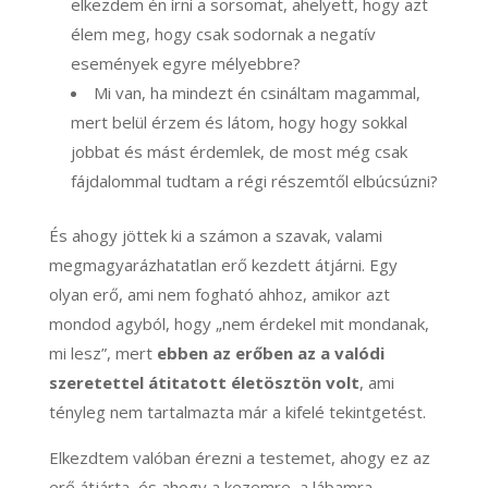
elkezdem én írni a sorsomat, ahelyett, hogy azt
élem meg, hogy csak sodornak a negatív
események egyre mélyebbre?
Mi van, ha mindezt én csináltam magammal,
mert belül érzem és látom, hogy hogy sokkal
jobbat és mást érdemlek, de most még csak
fájdalommal tudtam a régi részemtől elbúcsúzni?
És ahogy jöttek ki a számon a szavak, valami
megmagyarázhatatlan erő kezdett átjárni. Egy
olyan erő, ami nem fogható ahhoz, amikor azt
mondod agyból, hogy „nem érdekel mit mondanak,
mi lesz”, mert
ebben az erőben az a valódi
szeretettel átitatott életösztön volt
, ami
tényleg nem tartalmazta már a kifelé tekintgetést.
Elkezdtem valóban érezni a testemet, ahogy ez az
erő átjárta, és ahogy a kezemre, a lábamra