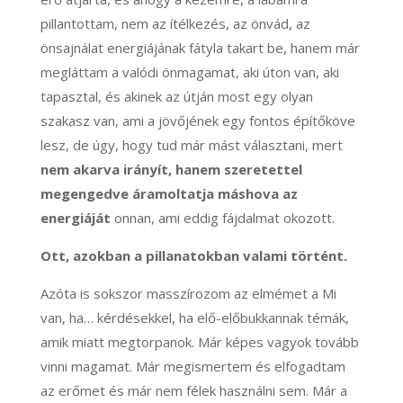
pillantottam, nem az ítélkezés, az önvád, az
önsajnálat energiájának fátyla takart be, hanem már
megláttam a valódi önmagamat, aki úton van, aki
tapasztal, és akinek az útján most egy olyan
szakasz van, ami a jövőjének egy fontos építőköve
lesz, de úgy, hogy tud már mást választani, mert
nem akarva irányít, hanem szeretettel
megengedve áramoltatja máshova az
energiáját
onnan, ami eddig fájdalmat okozott.
Ott, azokban a pillanatokban valami történt.
Azóta is sokszor masszírozom az elmémet a Mi
van, ha… kérdésekkel, ha elő-előbukkannak témák,
amik miatt megtorpanok. Már képes vagyok tovább
vinni magamat. Már megismertem és elfogadtam
az erőmet és már nem félek használni sem. Már a