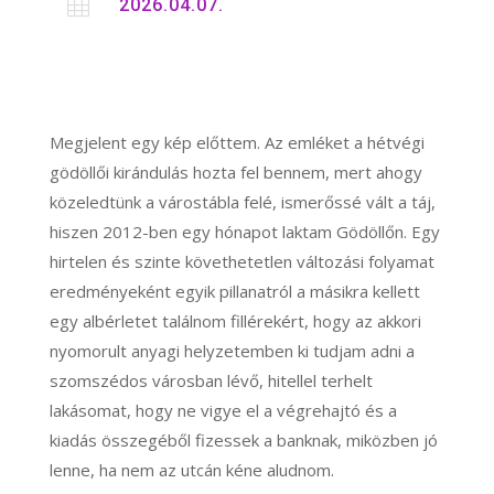

2026.04.07.
Megjelent egy kép előttem. Az emléket a hétvégi
gödöllői kirándulás hozta fel bennem, mert ahogy
közeledtünk a várostábla felé, ismerőssé vált a táj,
hiszen 2012-ben egy hónapot laktam Gödöllőn. Egy
hirtelen és szinte követhetetlen változási folyamat
eredményeként egyik pillanatról a másikra kellett
egy albérletet találnom fillérekért, hogy az akkori
nyomorult anyagi helyzetemben ki tudjam adni a
szomszédos városban lévő, hitellel terhelt
lakásomat, hogy ne vigye el a végrehajtó és a
kiadás összegéből fizessek a banknak, miközben jó
lenne, ha nem az utcán kéne aludnom.