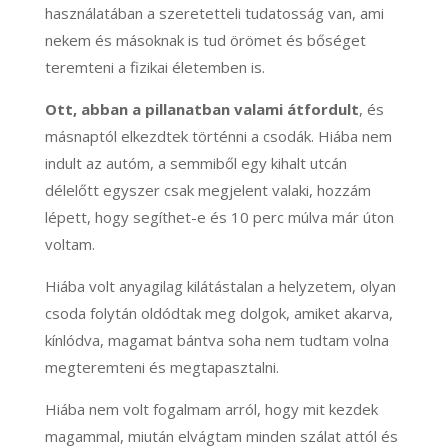
használatában a szeretetteli tudatosság van, ami
nekem és másoknak is tud örömet és bőséget
teremteni a fizikai életemben is.
Ott, abban a pillanatban valami átfordult
, és
másnaptól elkezdtek történni a csodák. Hiába nem
indult az autóm, a semmiből egy kihalt utcán
délelőtt egyszer csak megjelent valaki, hozzám
lépett, hogy segíthet-e és 10 perc múlva már úton
voltam.
Hiába volt anyagilag kilátástalan a helyzetem, olyan
csoda folytán oldódtak meg dolgok, amiket akarva,
kínlódva, magamat bántva soha nem tudtam volna
megteremteni és megtapasztalni.
Hiába nem volt fogalmam arról, hogy mit kezdek
magammal, miután elvágtam minden szálat attól és