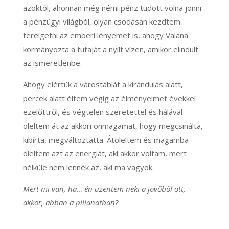
azoktól, ahonnan még némi pénz tudott volna jönni
a pénzügyi világból, olyan csodásan kezdtem
terelgetni az emberi lényemet is, ahogy Vaiana
kormányozta a tutaját a nyílt vízen, amikor elindult
az ismeretlenbe.
Ahogy elértük a várostáblát a kirándulás alatt,
percek alatt éltem végig az élményeimet évekkel
ezelőttről, és végtelen szeretettel és hálával
öleltem át az akkori önmagamat, hogy megcsinálta,
kibírta, megváltoztatta. Átöleltem és magamba
öleltem azt az energiát, aki akkor voltam, mert
nélküle nem lennék az, aki ma vagyok.
Mert mi van, ha… én üzentem neki a jövőből ott,
akkor, abban a pillanatban?