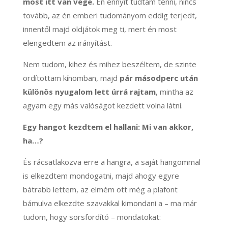
most itt van vége.
Én ennyit tudtam tenni, nincs
tovább, az én emberi tudományom eddig terjedt,
innentől majd oldjátok meg ti, mert én most
elengedtem az irányítást.
Nem tudom, kihez és mihez beszéltem, de szinte
ordítottam kínomban, majd
pár másodperc után
különös nyugalom lett úrrá rajtam
, mintha az
agyam egy más valóságot kezdett volna látni.
Egy hangot kezdtem el hallani: Mi van akkor,
ha…?
És rácsatlakozva erre a hangra, a saját hangommal
is elkezdtem mondogatni, majd ahogy egyre
bátrabb lettem, az elmém ott még a plafont
bámulva elkezdte szavakkal kimondani a – ma már
tudom, hogy sorsfordító – mondatokat: