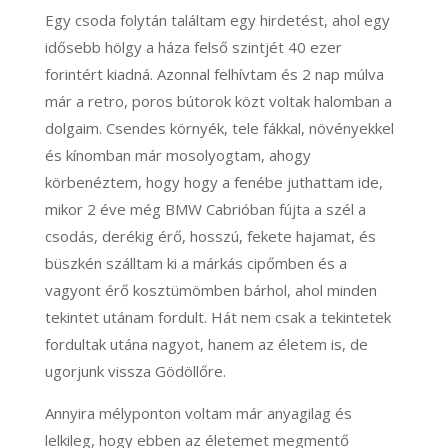
Egy csoda folytán találtam egy hirdetést, ahol egy
idősebb hölgy a háza felső szintjét 40 ezer
forintért kiadná. Azonnal felhívtam és 2 nap múlva
már a retro, poros bútorok közt voltak halomban a
dolgaim. Csendes környék, tele fákkal, növényekkel
és kínomban már mosolyogtam, ahogy
körbenéztem, hogy hogy a fenébe juthattam ide,
mikor 2 éve még BMW Cabrióban fújta a szél a
csodás, derékig érő, hosszú, fekete hajamat, és
büszkén szálltam ki a márkás cipőmben és a
vagyont érő kosztümömben bárhol, ahol minden
tekintet utánam fordult. Hát nem csak a tekintetek
fordultak utána nagyot, hanem az életem is, de
ugorjunk vissza Gödöllőre.
Annyira mélyponton voltam már anyagilag és
lelkileg, hogy ebben az életemet megmentő