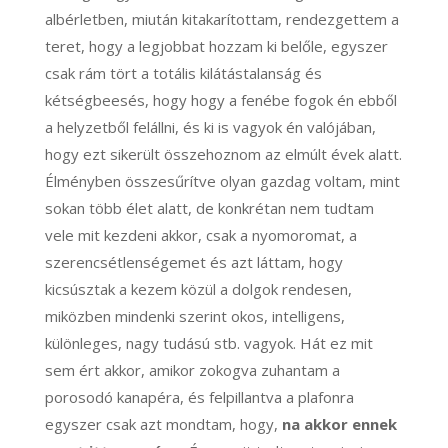
albérletben, miután kitakarítottam, rendezgettem a
teret, hogy a legjobbat hozzam ki belőle, egyszer
csak rám tört a totális kilátástalanság és
kétségbeesés, hogy hogy a fenébe fogok én ebből
a helyzetből felállni, és ki is vagyok én valójában,
hogy ezt sikerült összehoznom az elmúlt évek alatt.
Élményben összesűrítve olyan gazdag voltam, mint
sokan több élet alatt, de konkrétan nem tudtam
vele mit kezdeni akkor, csak a nyomoromat, a
szerencsétlenségemet és azt láttam, hogy
kicsúsztak a kezem közül a dolgok rendesen,
miközben mindenki szerint okos, intelligens,
különleges, nagy tudású stb. vagyok. Hát ez mit
sem ért akkor, amikor zokogva zuhantam a
porosodó kanapéra, és felpillantva a plafonra
egyszer csak azt mondtam, hogy,
na akkor ennek