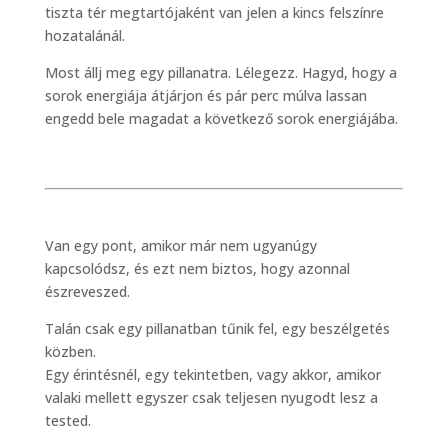
tiszta tér megtartójaként van jelen a kincs felszínre
hozatalánál.
Most állj meg egy pillanatra. Lélegezz. Hagyd, hogy a
sorok energiája átjárjon és pár perc múlva lassan
engedd bele magadat a következő sorok energiájába.
Van egy pont, amikor már nem ugyanúgy
kapcsolódsz, és ezt nem biztos, hogy azonnal
észreveszed.
Talán csak egy pillanatban tűnik fel, egy beszélgetés
közben.
Egy érintésnél, egy tekintetben, vagy akkor, amikor
valaki mellett egyszer csak teljesen nyugodt lesz a
tested.