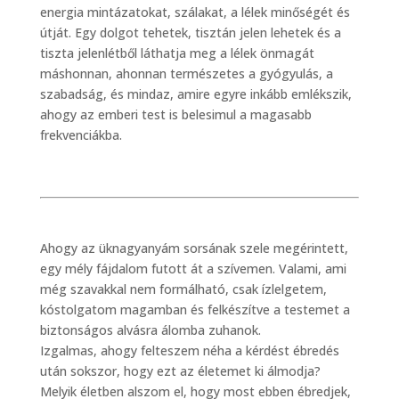
energia mintázatokat, szálakat, a lélek minőségét és
útját. Egy dolgot tehetek, tisztán jelen lehetek és a
tiszta jelenlétből láthatja meg a lélek önmagát
máshonnan, ahonnan természetes a gyógyulás, a
szabadság, és mindaz, amire egyre inkább emlékszik,
ahogy az emberi test is belesimul a magasabb
frekvenciákba.
Ahogy az üknagyanyám sorsának szele megérintett,
egy mély fájdalom futott át a szívemen. Valami, ami
még szavakkal nem formálható, csak ízlelgetem,
kóstolgatom magamban és felkészítve a testemet a
biztonságos alvásra álomba zuhanok.
Izgalmas, ahogy felteszem néha a kérdést ébredés
után sokszor, hogy ezt az életemet ki álmodja?
Melyik életben alszom el, hogy most ebben ébredjek,