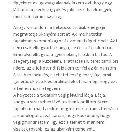
figyelmet és igazságtalannak érzem azt, hogy egy
láthatatlan senki vagyok és jobb lesz, ha elmegyek,
mert rám semmi szükség.
Ahogy kimondom, a bekapcsolt idősík energiája
megmutatja ükanyám sorsát. Aki mérhetetlen
fájdalmat, szomorúságot és kimerültséget cipelt. Akit
nem csak elhagyott az anyja, de ő is a fájdalomban
kimerülve elhagyta a gyermekeit, lélekben biztos. A
szegénység, a küzdelem, a láthatatlan, teret tartó ősi
nőerő, az elfojtott női fájdalom tör fel az én hangom
által. A menekülés, a tehetetlenség energiája, amit
generációk vittek és örökítettek utána még, hogy ezt
a terhet most letegyem.
A helyzetet a tudatom végig kívülről látja. Látja,
ahogy a stresszben lévő testben kiordítom őseim
fájdalmát, majd amikor megtörténik a transzformáció
a monológot azzal zárom, hogy köszönöm, hogy
végigmondhattam, így ezt a terhet ti már nem
viszitek tovább, ez az ükanyám terhe volt.