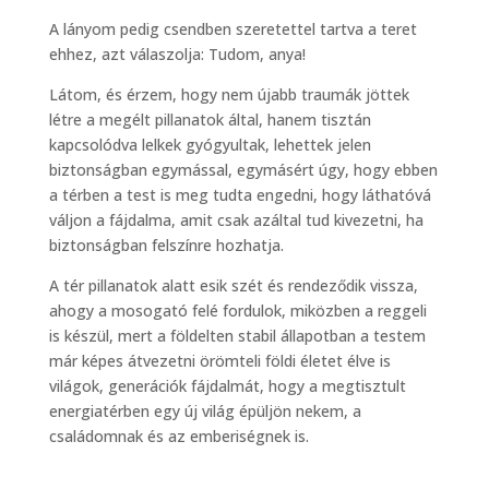
A lányom pedig csendben szeretettel tartva a teret
ehhez, azt válaszolja: Tudom, anya!
Látom, és érzem, hogy nem újabb traumák jöttek
létre a megélt pillanatok által, hanem tisztán
kapcsolódva lelkek gyógyultak, lehettek jelen
biztonságban egymással, egymásért úgy, hogy ebben
a térben a test is meg tudta engedni, hogy láthatóvá
váljon a fájdalma, amit csak azáltal tud kivezetni, ha
biztonságban felszínre hozhatja.
A tér pillanatok alatt esik szét és rendeződik vissza,
ahogy a mosogató felé fordulok, miközben a reggeli
is készül, mert a földelten stabil állapotban a testem
már képes átvezetni örömteli földi életet élve is
világok, generációk fájdalmát, hogy a megtisztult
energiatérben egy új világ épüljön nekem, a
családomnak és az emberiségnek is.