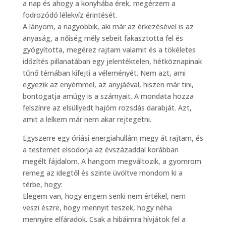
a nap és ahogy a konyhába érek, megérzem a
fodrozódó lélekvíz érintését.
A lányom, a nagyobbik, aki már az érkezésével is az
anyaság, a nőiség mély sebeit fakasztotta fel és
gyógyította, megérez rajtam valamit és a tökéletes
időzítés pillanatában egy jelentéktelen, hétköznapinak
tűnő témában kifejti a véleményét. Nem azt, ami
egyezik az enyémmel, az anyjáéval, hiszen már tini,
bontogatja amúgy is a szárnyait. A mondata hozza
felszínre az elsüllyedt hajóm rozsdás darabját. Azt,
amit a lelkem már nem akar rejtegetni.
Egyszerre egy óriási energiahullám megy át rajtam, és
a testemet elsodorja az évszázaddal korábban
megélt fájdalom. A hangom megváltozik, a gyomrom
remeg az idegtől és szinte üvöltve mondom ki a
térbe, hogy:
Elegem van, hogy engem senki nem értékel, nem
veszi észre, hogy mennyit teszek, hogy néha
mennyire elfáradok. Csak a hibáimra hívjátok fel a