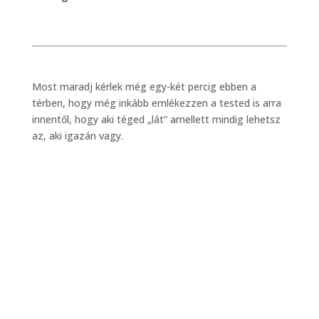
Most maradj kérlek még egy-két percig ebben a
térben, hogy még inkább emlékezzen a tested is arra
innentől, hogy aki téged „lát” amellett mindig lehetsz
az, aki igazán vagy.
Vissza a cikkekhez