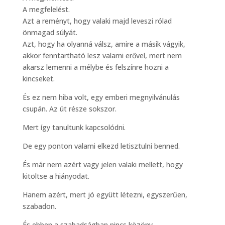
A megfelelést.
Azt a reményt, hogy valaki majd leveszi rólad
önmagad súlyát.
Azt, hogy ha olyanná válsz, amire a másik vágyik,
akkor fenntartható lesz valami erővel, mert nem
akarsz lemenni a mélybe és felszínre hozni a
kincseket.
És ez nem hiba volt, egy emberi megnyilvánulás
csupán. Az út része sokszor.
Mert így tanultunk kapcsolódni.
De egy ponton valami elkezd letisztulni benned.
És már nem azért vagy jelen valaki mellett, hogy
kitöltse a hiányodat.
Hanem azért, mert jó együtt létezni, egyszerűen,
szabadon.
És ebben a szabadságban nincs közöny.