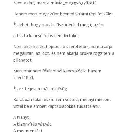
Nem azért, mert a másik „meggyógyított”.
Hanem mert megszűnt benned valami régi feszülés.
És lehet, hogy most először érted meg igazán:
a tiszta kapcsolódás nem birtokol.
Nem akar kalitkát építeni a szeretetből, nem akarja
megállítani az időt, és nem akarja örökre rögzíteni a
pillanatot.
Mert már nem félelemből kapcsolódik, hanem
jelenlétből.
És ez teljesen más minőség.
Korábban talán észre sem vetted, mennyi mindent
vittél bele emberi kapcsolatokba tudattalanul.
A hiányt.
A bizonyítás vágyát.
A megmentést.