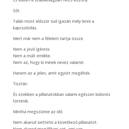
Sőt.
Talán most először tud igazán mély lenni a
kapcsolódás.
Mert már nem a félelem tartja össze.
Nem a jövő ígérete.
Nem a múlt emléke.
Nem az, hogy ki minek nevez valamit.
Hanem az a jelen, amit együtt megéltek.
Tisztán.
És ezekben a pillanatokban valami egészen különös
történik.
Mintha megszűnne az idő.
Nem akarod siettetni a következő pillanatot.
Nem akarod megállítani azt, ami van.