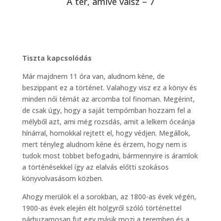
A tér, amivé válsz – 7
Tiszta kapcsolódás
Már majdnem 11 óra van, aludnom kéne, de
beszippant ez a történet. Valahogy visz ez a könyv és
minden női témát az arcomba tol finoman. Megérint,
de csak úgy, hogy a saját tempómban hozzam fel a
mélyből azt, ami még rozsdás, amit a lelkem óceánja
hínárral, homokkal rejtett el, hogy védjen. Megállok,
mert tényleg aludnom kéne és érzem, hogy nem is
tudok most többet befogadni, bármennyire is áramlok
a történésekkel így az elalvás előtti szokásos
könyvolvasásom közben.
Ahogy merülök el a sorokban, az 1800-as évek végén,
1900-as évek elején élt hölgyről szóló történettel
párhuzamosan fut egy másik mozi a teremben és a