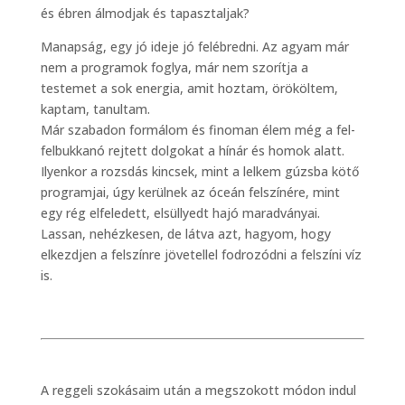
és ébren álmodjak és tapasztaljak?
Manapság, egy jó ideje jó felébredni. Az agyam már
nem a programok foglya, már nem szorítja a
testemet a sok energia, amit hoztam, örököltem,
kaptam, tanultam.
Már szabadon formálom és finoman élem még a fel-
felbukkanó rejtett dolgokat a hínár és homok alatt.
Ilyenkor a rozsdás kincsek, mint a lelkem gúzsba kötő
programjai, úgy kerülnek az óceán felszínére, mint
egy rég elfeledett, elsüllyedt hajó maradványai.
Lassan, nehézkesen, de látva azt, hagyom, hogy
elkezdjen a felszínre jövetellel fodrozódni a felszíni víz
is.
A reggeli szokásaim után a megszokott módon indul