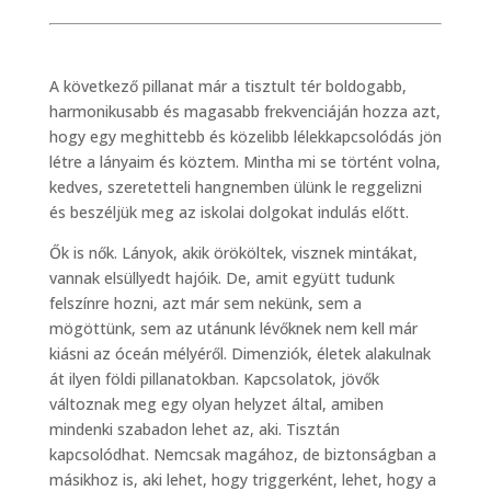
A következő pillanat már a tisztult tér boldogabb,
harmonikusabb és magasabb frekvenciáján hozza azt,
hogy egy meghittebb és közelibb lélekkapcsolódás jön
létre a lányaim és köztem. Mintha mi se történt volna,
kedves, szeretetteli hangnemben ülünk le reggelizni
és beszéljük meg az iskolai dolgokat indulás előtt.
Ők is nők. Lányok, akik örököltek, visznek mintákat,
vannak elsüllyedt hajóik. De, amit együtt tudunk
felszínre hozni, azt már sem nekünk, sem a
mögöttünk, sem az utánunk lévőknek nem kell már
kiásni az óceán mélyéről. Dimenziók, életek alakulnak
át ilyen földi pillanatokban. Kapcsolatok, jövők
változnak meg egy olyan helyzet által, amiben
mindenki szabadon lehet az, aki. Tisztán
kapcsolódhat. Nemcsak magához, de biztonságban a
másikhoz is, aki lehet, hogy triggerként, lehet, hogy a