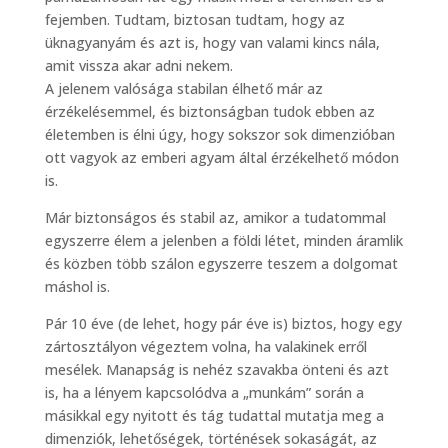
fejemben. Tudtam, biztosan tudtam, hogy az
üknagyanyám és azt is, hogy van valami kincs nála,
amit vissza akar adni nekem.
A jelenem valósága stabilan élhető már az
érzékelésemmel, és biztonságban tudok ebben az
életemben is élni úgy, hogy sokszor sok dimenzióban
ott vagyok az emberi agyam által érzékelhető módon
is.
Már biztonságos és stabil az, amikor a tudatommal
egyszerre élem a jelenben a földi létet, minden áramlik
és közben több szálon egyszerre teszem a dolgomat
máshol is.
Pár 10 éve (de lehet, hogy pár éve is) biztos, hogy egy
zártosztályon végeztem volna, ha valakinek erről
mesélek. Manapság is nehéz szavakba önteni és azt
is, ha a lényem kapcsolódva a „munkám” során a
másikkal egy nyitott és tág tudattal mutatja meg a
dimenziók, lehetőségek, történések sokaságát, az