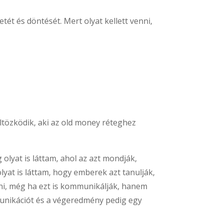
ét és döntését. Mert olyat kellett venni,
tözködik, aki az old money réteghez
lyat is láttam, ahol az azt mondják,
yat is láttam, hogy emberek azt tanulják,
lni, még ha ezt is kommunikálják, hanem
mmunikációt és a végeredmény pedig egy