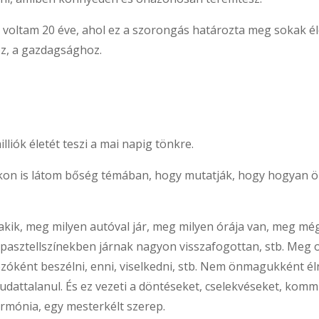
oltam 20 éve, ahol ez a szorongás határozta meg sokak élet
oz, a gazdagsághoz.
iók életét teszi a mai napig tönkre.
akon is látom bőség témában, hogy mutatják, hogy hogyan öl
k, meg milyen autóval jár, meg milyen órája van, meg még o
asztellszínekben járnak nagyon visszafogottan, stb. Meg ol
zóként beszélni, enni, viselkedni, stb. Nem önmagukként é
tudattalanul. És ez vezeti a döntéseket, cselekvéseket, ko
armónia, egy mesterkélt szerep.