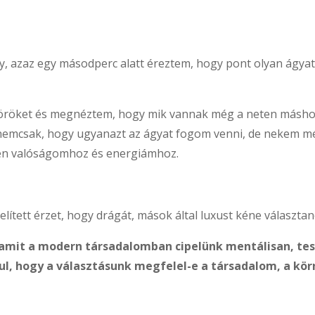
gy, azaz egy másodperc alatt éreztem, hogy pont olyan ágyat
köröket és megnéztem, hogy mik vannak még a neten máshol
nemcsak, hogy ugyanazt az ágyat fogom venni, de nekem még
elen valóságomhoz és energiámhoz.
lített érzet, hogy drágát, mások által luxust kéne választa
amit a modern társadalomban cipelünk mentálisan, tes
l, hogy a választásunk megfelel-e a társadalom, a kör