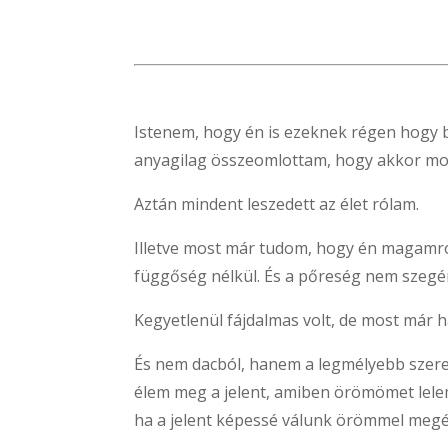
Istenem, hogy én is ezeknek régen hogy 
anyagilag összeomlottam, hogy akkor mos
Aztán mindent leszedett az élet rólam.
Illetve most már tudom, hogy én magamról
függőség nélkül. És a pőreség nem szegé
Kegyetlenül fájdalmas volt, de most már 
És nem dacból, hanem a legmélyebb szere
élem meg a jelent, amiben örömömet lelem
ha a jelent képessé válunk örömmel megél