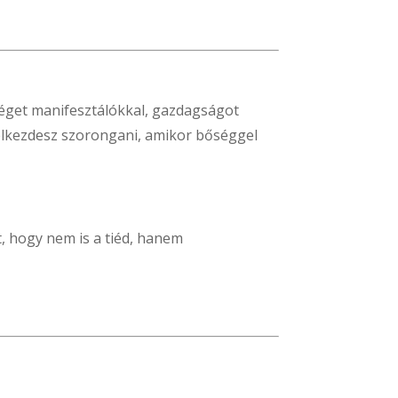
őséget manifesztálókkal, gazdagságot
 elkezdesz szorongani, amikor bőséggel
t, hogy nem is a tiéd, hanem