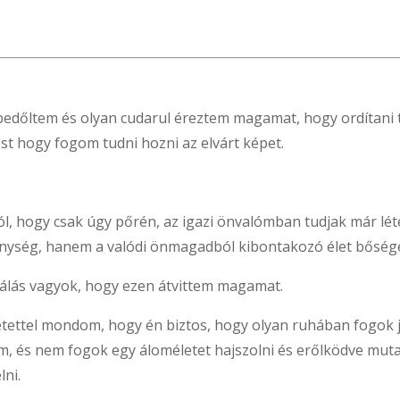
bedőltem és olyan cudarul éreztem magamat, hogy ordítani 
t hogy fogom tudni hozni az elvárt képet.
, hogy csak úgy pőrén, az igazi önvalómban tudjak már léte
nység, hanem a valódi önmagadból kibontakozó élet bőség
hálás vagyok, hogy ezen átvittem magamat.
tettel mondom, hogy én biztos, hogy olyan ruhában fogok 
, és nem fogok egy áloméletet hajszolni és erőlködve mutat
ni.