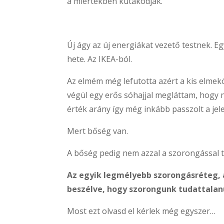
a miértekben kutakodjak.
Új ágy az új energiákat vezető testnek. E
hete. Az IKEA-ból.
Az elmém még lefutotta azért a kis elme
végül egy erős sóhajjal megláttam, hogy 
érték arány így még inkább passzolt a j
Mert bőség van.
A bőség pedig nem azzal a szorongással te
Az egyik legmélyebb szorongásréteg, 
beszélve, hogy szorongunk tudattalanu
Most ezt olvasd el kérlek még egyszer…