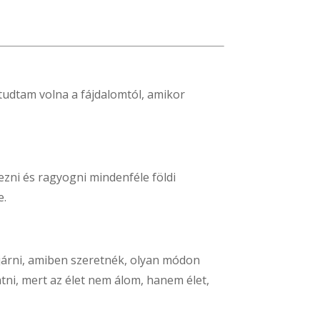
tudtam volna a fájdalomtól, amikor
zni és ragyogni mindenféle földi
e.
járni, amiben szeretnék, olyan módon
ni, mert az élet nem álom, hanem élet,