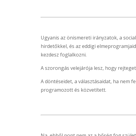
Ugyanis az önismereti irányzatok, a socia
hirdetőkkel, és az eddigi elmeprogramjai
kezdesz foglalkozni.
A szorongás velejárója lesz, hogy rejteget
A döntéseidet, a választásaidat, ha nem f
programozott és közvetített.
Na, ebből pont nem az a bőség fog szüle