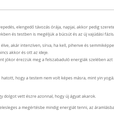
epedés, elengedő távozás órája, napjai, akkor pedig szere
lekben és testben is megéljük a búcsút és az új vajúdási fázis
élve, akár intenzíven, sírva, ha kell, pihenve és semmiképpe
ncs akkor és ott az ideje.
pont jókor érezzük meg a felszabaduló energiák szelében azt
atott, hogy a testem nem volt képes másra, mint yin yogázni 
y dolgot vett észre azonnal, hogy új ágyat akarok.
lesleges a megértésbe mindig energiát tenni, az áramlásba