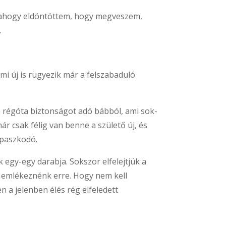
e ahogy eldöntöttem, hogy megveszem,
.
mi új is rügyezik már a felszabaduló
a régóta biztonságot adó bábból, ami sok-
r csak félig van benne a születő új, és
apaszkodó.
 egy-egy darabja. Sokszor elfelejtjük a
 emlékeznénk erre. Hogy nem kell
en a jelenben élés rég elfeledett