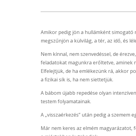
Amikor pedig jön a hullámként simogató r
megszűnjön a külvilág, a tér, az idő, és lé
Nem kínnal, nem szenvedéssel, de érezve, 
feladatokat magunkra erőltetve, aminek ni
Elfelejtjük, de ha emlékezünk rá, akkor 
a fizikai sík is, ha nem siettetjük.
A bábom újabb repedése olyan intenzíven h
testem folyamatainak.
A „visszaérkezés” után pedig a szemem eg
Már nem keres az elmém magyarázatot, fe