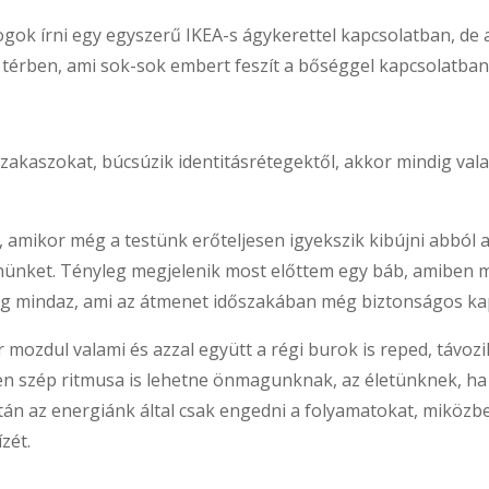
gok írni egy egyszerű IKEA-s ágykerettel kapcsolatban, d
v térben, ami sok-sok embert feszít a bőséggel kapcsolatban
szakaszokat, búcsúzik identitásrétegektől, akkor mindig vala
 amikor még a testünk erőteljesen igyekszik kibújni abból 
nünket. Tényleg megjelenik most előttem egy báb, amiben má
ég mindaz, ami az átmenet időszakában még biztonságos k
mozdul valami és azzal együtt a régi burok is reped, távozik
n szép ritmusa is lehetne önmagunknak, az életünknek, ha
usztán az energiánk által csak engedni a folyamatokat, miközb
zét.