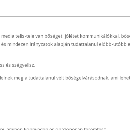
l media telis-tele van bőséget, jólétet kommunikálókkal, b
d és mindezen irányzatok alapján tudattalanul előbb-utóbb
sz és szégyellsz.
elelnek meg a tudattalanul vélt bőségelvárásodnak, ami lehe
tni, amiben könnyedén és önazonosan teremtesz.