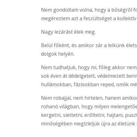
Nem gondoltam volna, hogy a bőségről fo
megéreztem azt a feszültséget a kollektí
Nagy lezárást élek meg.
Belül főként, és amikor zár a lelkünk élet
dolgok helyén.
Nem tudhatjuk, hogy mi, főleg akkor nem,
sok éven át dédelgetett, védelmezett ben
hullámokban, fázisokban reped, omlik m
Nem robajjal, nem hirtelen, hanem amikor 
rohanó világban, hogy milyen melengetőe
kergetni, siettetni, erőltetni, hajtani, p
minőségében megízleljük újra az életünk í