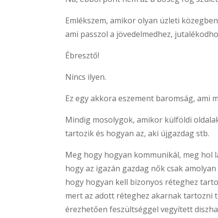
Emlékszem, amikor olyan üzleti közegben v
ami passzol a jövedelmedhez, jutalékodh
Ébresztő!
Nincs ilyen.
Ez egy akkora eszement baromság, ami mill
Mindig mosolygok, amikor külföldi oldal
tartozik és hogyan az, aki újgazdag stb.
Meg hogy hogyan kommunikál, meg hol laki
hogy az igazán gazdag nők csak amolyan p
hogy hogyan kell bizonyos réteghez tarto
mert az adott réteghez akarnak tartozni 
érezhetően feszültséggel vegyített diszh