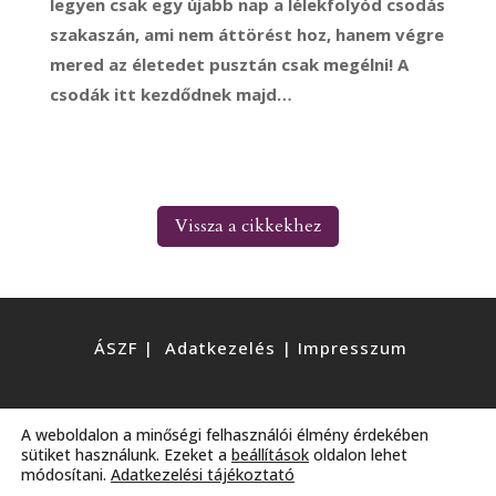
legyen csak egy újabb nap a lélekfolyód csodás
szakaszán, ami nem áttörést hoz, hanem végre
mered az életedet pusztán csak megélni! A
csodák itt kezdődnek majd…
Vissza a cikkekhez
ÁSZF
|
Adatkezelés
|
Impresszum
© 2020 | Minden jog fenntartva.
A weboldalon a minőségi felhasználói élmény érdekében
sütiket használunk. Ezeket a
beállítások
oldalon lehet
módosítani.
Adatkezelési tájékoztató