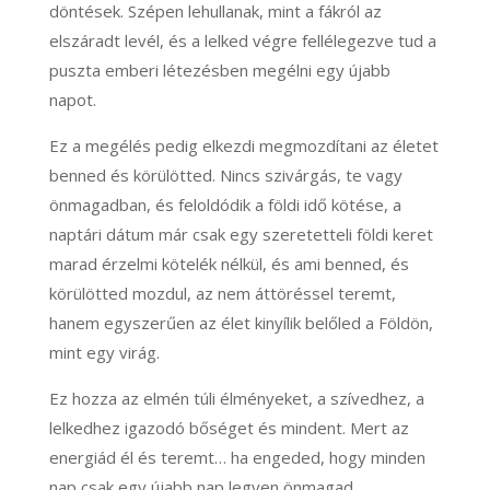
döntések. Szépen lehullanak, mint a fákról az
elszáradt levél, és a lelked végre fellélegezve tud a
puszta emberi létezésben megélni egy újabb
napot.
Ez a megélés pedig elkezdi megmozdítani az életet
benned és körülötted. Nincs szivárgás, te vagy
önmagadban, és feloldódik a földi idő kötése, a
naptári dátum már csak egy szeretetteli földi keret
marad érzelmi kötelék nélkül, és ami benned, és
körülötted mozdul, az nem áttöréssel teremt,
hanem egyszerűen az élet kinyílik belőled a Földön,
mint egy virág.
Ez hozza az elmén túli élményeket, a szívedhez, a
lelkedhez igazodó bőséget és mindent. Mert az
energiád él és teremt… ha engeded, hogy minden
nap csak egy újabb nap legyen önmagad