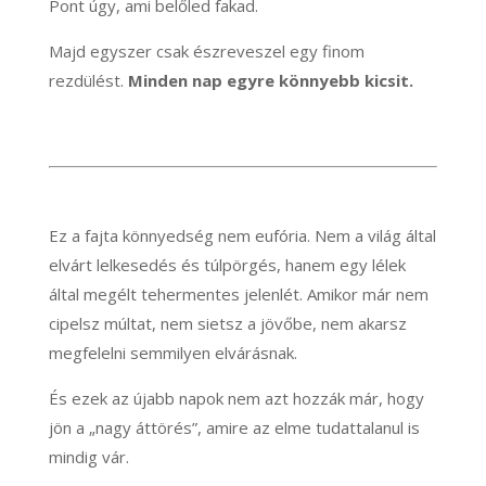
Pont úgy, ami belőled fakad.
Majd egyszer csak észreveszel egy finom
rezdülést.
Minden nap egyre könnyebb kicsit.
Ez a fajta könnyedség nem eufória. Nem a világ által
elvárt lelkesedés és túlpörgés, hanem egy lélek
által megélt tehermentes jelenlét. Amikor már nem
cipelsz múltat, nem sietsz a jövőbe, nem akarsz
megfelelni semmilyen elvárásnak.
És ezek az újabb napok nem azt hozzák már, hogy
jön a „nagy áttörés”, amire az elme tudattalanul is
mindig vár.