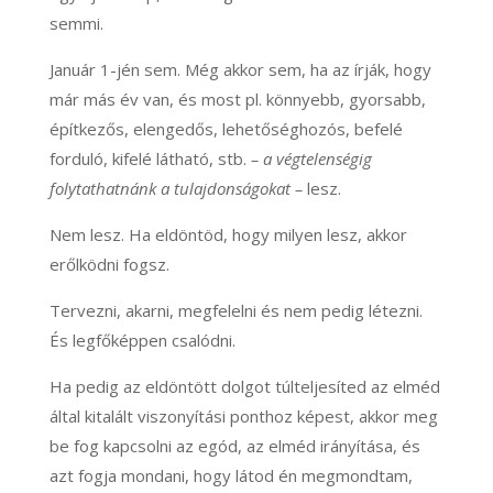
semmi.
Január 1-jén sem. Még akkor sem, ha az írják, hogy
már más év van, és most pl. könnyebb, gyorsabb,
építkezős, elengedős, lehetőséghozós, befelé
forduló, kifelé látható, stb.
– a végtelenségig
folytathatnánk a tulajdonságokat –
lesz.
Nem lesz. Ha eldöntöd, hogy milyen lesz, akkor
erőlködni fogsz.
Tervezni, akarni, megfelelni és nem pedig létezni.
És legfőképpen csalódni.
Ha pedig az eldöntött dolgot túlteljesíted az elméd
által kitalált viszonyítási ponthoz képest, akkor meg
be fog kapcsolni az egód, az elméd irányítása, és
azt fogja mondani, hogy látod én megmondtam,