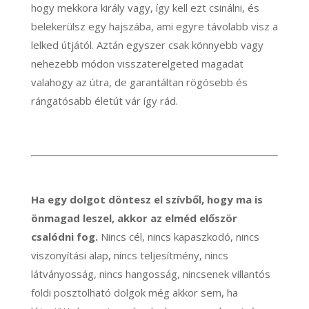
hogy mekkora király vagy, így kell ezt csinálni, és
belekerülsz egy hajszába, ami egyre távolabb visz a
lelked útjától. Aztán egyszer csak könnyebb vagy
nehezebb módon visszaterelgeted magadat
valahogy az útra, de garantáltan rögösebb és
rángatósabb életút vár így rád.
Ha egy dolgot döntesz el szívből, hogy ma is
önmagad leszel, akkor az elméd először
csalódni fog.
Nincs cél, nincs kapaszkodó, nincs
viszonyítási alap, nincs teljesítmény, nincs
látványosság, nincs hangosság, nincsenek villantós
földi posztolható dolgok még akkor sem, ha