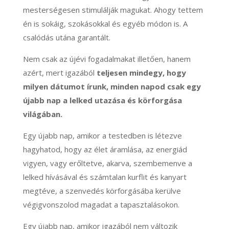
mesterségesen stimulálják magukat. Ahogy tettem
én is sokáig, szokásokkal és egyéb módon is. A
csalódás utána garantált.
Nem csak az újévi fogadalmakat illetően, hanem
azért, mert igazából
teljesen mindegy, hogy
milyen dátumot írunk, minden napod csak egy
újabb nap a lelked utazása és körforgása
világában.
Egy újabb nap, amikor a testedben is létezve
hagyhatod, hogy az élet áramlása, az energiád
vigyen, vagy erőltetve, akarva, szembemenve a
lelked hívásával és számtalan kurflit és kanyart
megtéve, a szenvedés körforgásába kerülve
végigvonszolod magadat a tapasztalásokon.
Egy újabb nap, amikor igazából nem változik