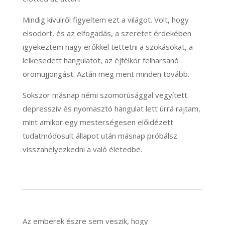
Mindig kívülről figyeltem ezt a világot. Volt, hogy
elsodort, és az elfogadás, a szeretet érdekében
igyekeztem nagy erőkkel tettetni a szokásokat, a
lelkesedett hangulatot, az éjfélkor felharsanó
örömujjongást. Aztán meg ment minden tovább.
Sokszor másnap némi szomorúsággal vegyített
depresszív és nyomasztó hangulat lett úrrá rajtam,
mint amikor egy mesterségesen előidézett
tudatmódosult állapot után másnap próbálsz
visszahelyezkedni a való életedbe.
Az emberek észre sem veszik, hogy