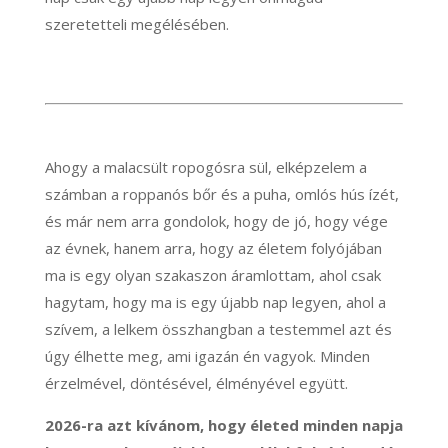
szeretetteli megélésében.
Ahogy a malacsült ropogósra sül, elképzelem a
számban a roppanós bőr és a puha, omlós hús ízét,
és már nem arra gondolok, hogy de jó, hogy vége
az évnek, hanem arra, hogy az életem folyójában
ma is egy olyan szakaszon áramlottam, ahol csak
hagytam, hogy ma is egy újabb nap legyen, ahol a
szívem, a lelkem összhangban a testemmel azt és
úgy élhette meg, ami igazán én vagyok. Minden
érzelmével, döntésével, élményével együtt.
2026-ra azt kívánom, hogy életed minden napja