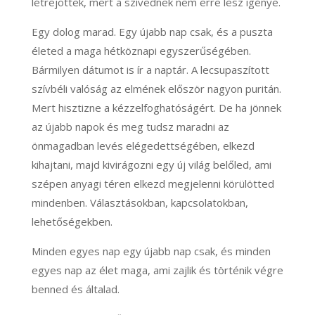
létrejöttek, mert a szívednek nem erre lesz igénye.
Egy dolog marad. Egy újabb nap csak, és a puszta
életed a maga hétköznapi egyszerűségében.
Bármilyen dátumot is ír a naptár. A lecsupaszított
szívbéli valóság az elmének először nagyon puritán.
Mert hisztizne a kézzelfoghatóságért. De ha jönnek
az újabb napok és meg tudsz maradni az
önmagadban levés elégedettségében, elkezd
kihajtani, majd kivirágozni egy új világ belőled, ami
szépen anyagi téren elkezd megjelenni körülötted
mindenben. Választásokban, kapcsolatokban,
lehetőségekben.
Minden egyes nap egy újabb nap csak, és minden
egyes nap az élet maga, ami zajlik és történik végre
benned és általad.