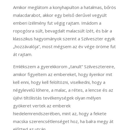
Amikor meglátom a konyhapulton a hatalmas, bőrös
malacdarabot, akkor egy belső derűvel vegyült
emberi ízélmény fut végig rajtam. Imádom a
ropogósra sült, bevagdalt malacsült ízét, és bár a
klasszikus hagyományok szerint a Szilveszter egyik
„hozzávalója”, most mégsem az év vége öröme fut
át rajtam.
Emlékszem a gyerekkorom „tanult” Szilvesztereire,
amikor figyeltem az embereket, hogy ilyenkor mit
kell enni, hogy kell felöltözni, viselkedni, hogy a
négylevelű lóhere, a malac, a rétes, a lencse és az
újévi tiltólistás tevékenységek olyan mélyen
gyökeret vertek az emberek
hiedelemrendszerében, mint az, hogy a fekete
macska szerencsétlenséget hoz, ha balra megy át
előtted az utcán.