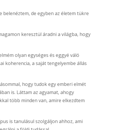
e belenéztem, de egyben az életem tükre
magamon keresztül áradni a világba, hogy
z elmém olyan egységes és eggyé váló
ai koherencia, a saját tengelyembe állás
tudásommal, hogy tudok egy emberi elmét
iában is. Láttam az agyamat, ahogy
sokkal több minden van, amire elkezdtem
us is tanulásul szolgáljon ahhoz, ami
grálni a földi tudással.