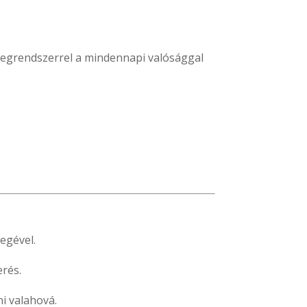
 idegrendszerrel a mindennapi valósággal
egével.
erés.
i valahová.