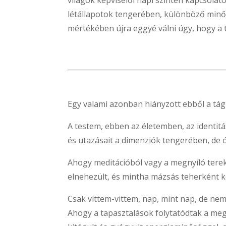
világok képviselői napi szinten kapcsolat
létállapotok tengerében, különböző min
mértékében újra eggyé válni úgy, hogy a t
Egy valami azonban hiányzott ebből a tág
A testem, ebben az életemben, az identit
és utazásait a dimenziók tengerében, de ó
Ahogy meditációból vagy a megnyíló terek
elnehezült, és mintha mázsás teherként 
Csak vittem-vittem, nap, mint nap, de ne
Ahogy a tapasztalások folytatódtak a megé