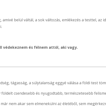
.
 amivé belül váltál, a sok változás, emlékezés a testtel, az
i.
l védekeznem és félnem attól, aki vagy.
ség, tágasság, a súlytalanság eggyé válása a földi test töm
y földelt csendesebb és nyugodtabb, természetesebb felism
n már nem akar sem elmenekülni az életéből, sem megérkezn