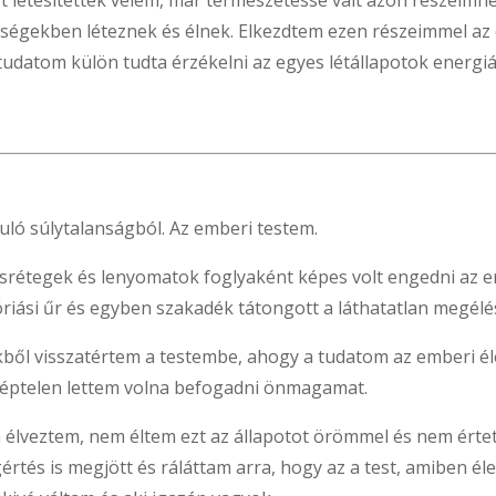
ot létesítettek velem, már természetessé vált azon részeimh
őségekben léteznek és élnek. Elkezdtem ezen részeimmel 
udatom külön tudta érzékelni az egyes létállapotok energiáj
uló súlytalanságból. Az emberi testem.
ásrétegek és lenyomatok foglyaként képes volt engedni az e
riási űr és egyben szakadék tátongott a láthatatlan megélés
ből visszatértem a testembe, ahogy a tudatom az emberi éle
képtelen lettem volna befogadni önmagamat.
m élveztem, nem éltem ezt az állapotot örömmel és nem érte
rtés is megjött és ráláttam arra, hogy az a test, amiben éle