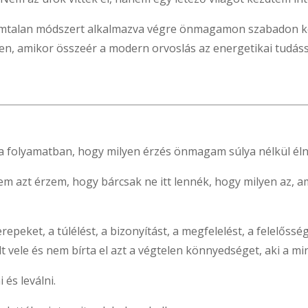
ámtalan módszert alkalmazva végre önmagamon szabadon kez
ben, amikor összeér a modern orvoslás az energetikai tudássa
 folyamatban, hogy milyen érzés önmagam súlya nélkül élni
m azt érzem, hogy bárcsak ne itt lennék, hogy milyen az,
epeket, a túlélést, a bizonyítást, a megfelelést, a felelőssé
t vele és nem bírta el azt a végtelen könnyedséget, aki a m
és leválni.