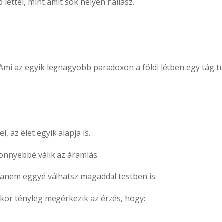
lettél, mint amit sok helyen hallasz.
 Ami az egyik legnagyobb paradoxon a földi létben egy tág 
, az élet egyik alapja is.
könnyebbé válik az áramlás.
anem eggyé válhatsz magaddal testben is.
ikor tényleg megérkezik az érzés, hogy: