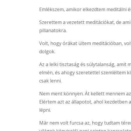
Emlékszem, amikor elkezdtem meditálni és
Szerettem a vezetett meditációkat, de ami
pillanatokra.
Volt, hogy órákat ültem meditációban, vo
dolgok.
Az a lelki tisztaság és súlytalanság, ami
elmén, és ahogy szeretettel szemléltem k
csak lenni.
Nem ment könnyen. Át kellett mennem azo
Elértem azt az állapotot, ahol kezdetben 
lépni.
Már nem volt furcsa az, hogy tudtam téren