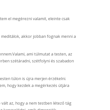
tem el megérezni valamit, eleinte csak
át meditálok, akkor jobban fognak menni a
ennem.Valami, ami túlmutat a testen, az
érben szétáradni, szétfolyni és szabadon
ten túlon is újra merjen érzékelni.
eztem, hogy kezdek a megérkezés útjára
 vált az, hogy a nem testben létező tág