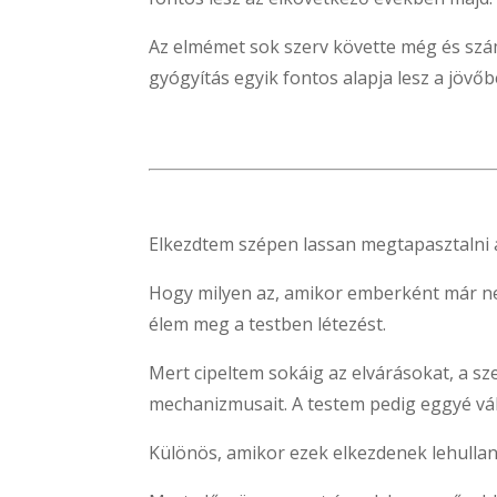
Az elmémet sok szerv követte még és sz
gyógyítás egyik fontos alapja lesz a jövő
Elkezdtem szépen lassan megtapasztalni a
Hogy milyen az, amikor emberként már ne
élem meg a testben létezést.
Mert cipeltem sokáig az elvárásokat, a szer
mechanizmusait. A testem pedig eggyé vál
Különös, amikor ezek elkezdenek lehullani 