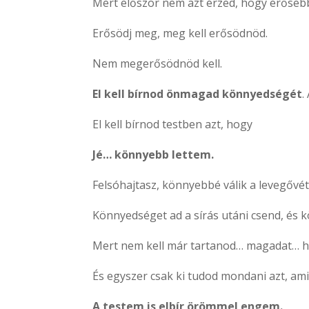
Mert először nem azt érzed, hogy erősebb 
Erősödj meg, meg kell erősödnöd.
Nem megerősödnöd kell.
El kell bírnod önmagad könnyedségét
.
El kell bírnod testben azt, hogy
Jé… könnyebb lettem.
Felsóhajtasz, könnyebbé válik a levegővétel
Könnyedséget ad a sírás utáni csend, és 
Mert nem kell már tartanod… magadat… h
És egyszer csak ki tudod mondani azt, am
A testem is elbír örömmel engem.