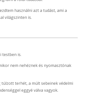
dtem használni azt a tudást, ami a
l világszinten is.
 testben is.
 amikor nem nehéznek és nyomasztónak
g túlzott terhét, a múlt sebeinek védelmi
indenséggel eggyé válva vagyok.