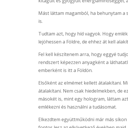
kitágult és gyógyult energiaminőséggel, a
Mást láttam magamból, ha behunytam a sz
is.
Tudtam azt, hogy híd vagyok. Hogy emlék
lejöhessen a Földre, de ehhez át kell alak
Fel kell készítenem arra, hogy eggyé tudj
rendszert képezzen anyagként a láthatatla
emberként is itt a Földön.
Elsőként az elmémet kellett átalakítani.
átalakítani. Nem csak hiedelmekben, de ez
másokét is, mint egy hologram, láttam az
emlékezni és használni a tudásomat.
Elkezdtem együttműködni már más síkon él
fontos lesz az elkövetkező években majd. 