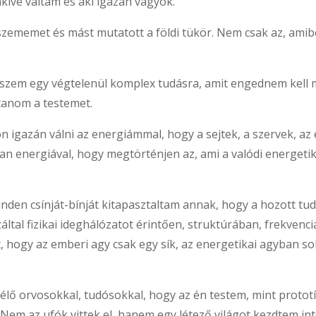
kivé váltam és aki igazán vagyok.
ememet és mást mutatott a földi tükör. Nem csak az, amib
szem egy végtelenül komplex tudásra, amit engednem kell 
ítanom a testemet.
on igazán válni az energiámmal, hogy a sejtek, a szervek, a
n energiával, hogy megtörténjen az, ami a valódi energetik
 Minden csínját-bínját kitapasztaltam annak, hogy a hozott 
által fizikai ideghálózatot érintően, struktúrában, frekvenc
t, hogy az emberi agy csak egy sík, az energetikai agyban 
ő orvosokkal, tudósokkal, hogy az én testem, mint prototíp
Nem az ufók vittek el, hanem egy létező világot kezdtem inte