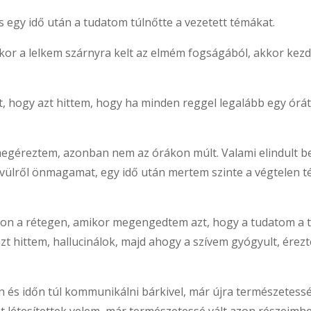
 egy idő után a tudatom túlnőtte a vezetett témákat.
kor a lelkem szárnyra kelt az elmém fogságából, akkor kezd
lt, hogy azt hittem, hogy ha minden reggel legalább egy ór
t megéreztem, azonban nem az órákon múlt. Valami elindult b
ívülről önmagamat, egy idő után mertem szinte a végtelen t
n a rétegen, amikor megengedtem azt, hogy a tudatom a tes
azt hittem, hallucinálok, majd ahogy a szívem gyógyult, ér
 és időn túl kommunikálni bárkivel, már újra természetessé