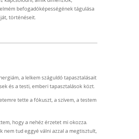
ez kapcsolódni, amik dimenziók,
az elmém befogadóképességének tágulása
át, történéseit.
nergiám, a lelkem száguldó tapasztalásait
ek és a testi, emberi tapasztalások közt.
temre tette a fókuszt, a szívem, a testem
ttem, hogy a nehéz érzetet mi okozza.
k nem tud eggyé válni azzal a megtisztult,