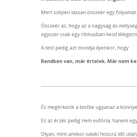
Mert szépen lassan összeér egy folyamat
Összeér az, hogy az a nagyság és mélység,
egyszer csak egy ritmusban kezd lélegezn
A test pedig azt mondja ilyenkor, hogy
Rendben van, már értelek. Már nem kel
És megérkezik a testbe ugyanaz a könnyed
Ez az érzés pedig nem eufória, hanem eg
Olyan, mint amikor valaki hosszú idő utá