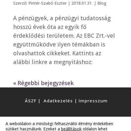
Szerző:
Pintér-Szabó Eszter
|
2018.01.31.
|
Blog
A pénzügyek, a pénzügyi tudatosság
hosszú évek óta az egyik fő
érdeklődési területem. Az EBC Zrt.-vel
együttműködve ilyen témákban is
olvashattok cikkeket. Kattints az
alábbi linkre a megnyitáshoz:
« Régebbi bejegyzések
ÁSZF
|
Adatkezelés
|
Impresszum
© 2020 | Minden jog fenntartva.
A weboldalon a minőségi felhasználói élmény érdekében
sütiket használunk. Ezeket a
beállítások
oldalon lehet