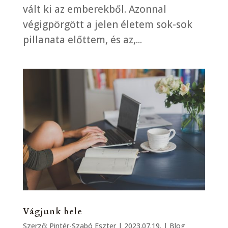
vált ki az emberekből. Azonnal
végigpörgött a jelen életem sok-sok
pillanata előttem, és az,...
Vágjunk bele
Szerző:
Pintér-Szabó Eszter
|
2023.07.19.
|
Blog